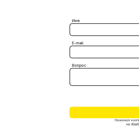
ериями.
? Нет, это абсолютно безопасно, так как в процессе дезинфекции нам
бактериальная обработка выполняется на протяжении нескольких час
чтожают возможные инфекции и паразитов на товарных позициях.
Имя
E-mail
Вопрос
Нажимая кнопк
на обра