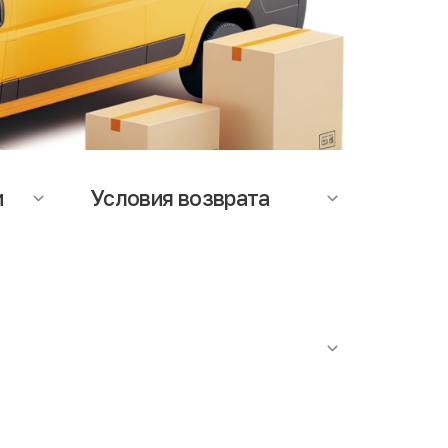
и
Условия возврата
ается
На данный момент возможность
т
оформления возврата, не
мость
предусмотрена. При возникновении
вопросов по качеству товара,
аза.
обращайтесь в службу поддержки.
роутюжить. Наличие сильного специфичного запаха
ступает факт проведения антибактериальной
я в строгом соответствии с действующими