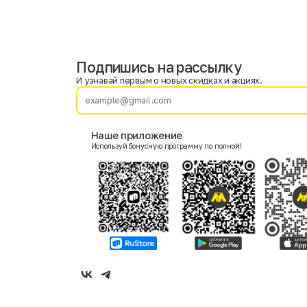
Подпишись на рассылку
Имя
Фамилия
И узнавай первым о новых скидках и акциях.
E-mail
Наше приложение
Используй бонусную программу по полной!
Пол
Мужской
Женский
Согласие на получение чеков по электронной почте