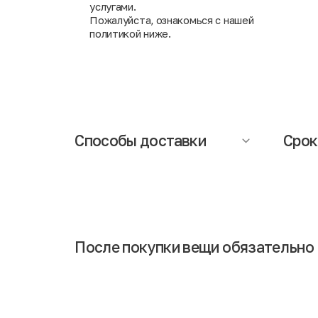
услугами.
Пожалуйста, ознакомься с нашей
политикой ниже.
Способы доставки
Срок
Осуществляется компанией СДЭК (при
Сроки д
заказе необходимо указать ближайший
составл
адрес пункта выдачи заказов). При
информ
получении заказа Вам понадобится
доставк
паспорт.
Обращаем Ваше внимание, что
менедж
доставка исключает возможность
интерн
примерки и частичной оплаты заказа.
После покупки вещи обязательно 
Если Вы сразу наденете обновку после покупки, то в 
говорит о том, что выполнена тщательная дезинфици
Некоторые люди остерегаются совершать покупки в с
обработки. Также стоит отметить, что вещи привозят