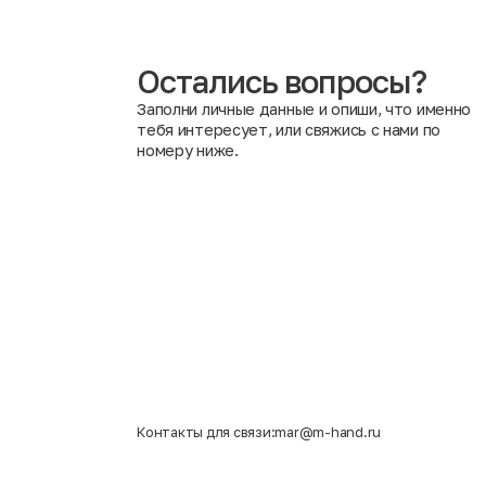
показателями безопасности и другими важными крит
Вредно ли носить одежду после химической обработки
приносящие никакого вреда здоровью человека. Анти
воздействие повышенных температурных режимов уни
Остались вопросы?
Заполни личные данные и опиши, что именно
тебя интересует, или свяжись с нами по
номеру ниже.
Контакты для связи:
mar@m-hand.ru