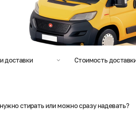
и доставки
Стоимость доставк
оставки зависят от региона и
Стоимость доставки рассчитыв
яют от 1 до 5 дней. Точную
индивидуально в зависимости о
ацию о сроках и стоимости
габаритов и веса посылки. Стои
и Вы можете уточнить у
доставки клиент (получатель)
еров служб доставки или
оплачивает при оформлении зак
ет-магазина.
нужно стирать или можно сразу надевать?
этом нет ничего страшного. Но желательно сначала вещи постирать и п
рующая обработка.
еконд-хенде, беспокоясь о безопасности вещей. Гарантом чистоты вы
ся из европейских стран, где производственные процессы реализуютс