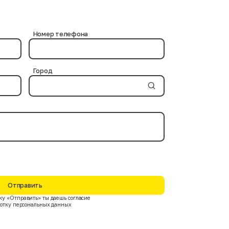
и используются проверенные химические средства, не
ов. Современные дезинфицирующие вещества и
Номер телефона
Город
Отправить
у «Отправить» ты даешь согласие
ботку персональных данных