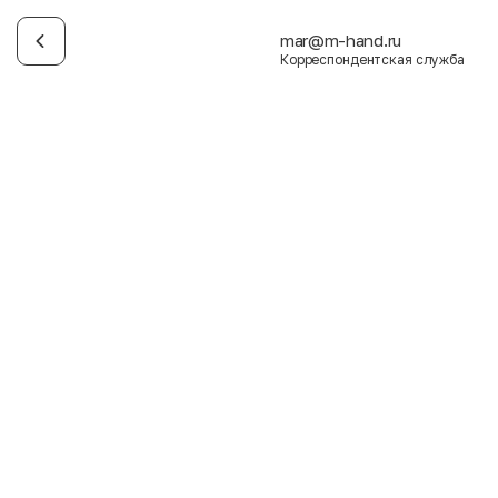
mar@m-hand.ru
Корреспондентская служба
Имя
Фамилия
E-mail
Пол
Мужской
Женский
Согласие на получение чеков по электронной почте