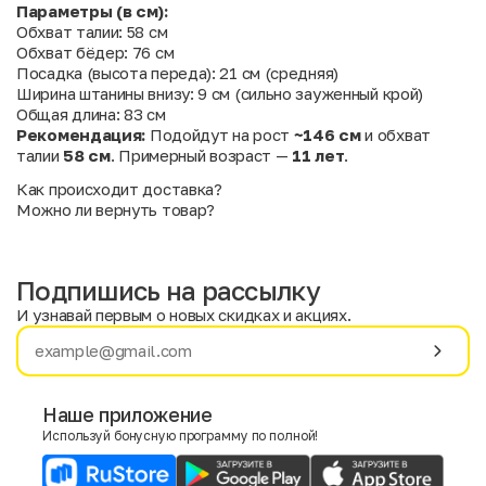
Параметры (в см):
Обхват талии: 58 см
Обхват бёдер: 76 см
Посадка (высота переда): 21 см (средняя)
Ширина штанины внизу: 9 см (сильно зауженный крой)
Общая длина: 83 см
Рекомендация:
Подойдут на рост
~146 см
и обхват
талии
58 см
. Примерный возраст —
11 лет
.
Как происходит доставка?
Можно ли вернуть товар?
Подпишись на рассылку
И узнавай первым о новых скидках и акциях.
Имя
Фамилия
Наше приложение
Используй бонусную программу по полной!
E-mail