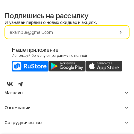
Подпишись на рассылку
И узнавай первым о новых скидках и акциях.
Имя
Фамилия
Наше приложение
Используй бонусную программу по полной!
E-mail
Пол
Мужской
Женский
Магазин
Согласие на получение чеков по электронной почте
Женское
О компании
Мужское
Аксессуары
О нас
Детское
Сотрудничество
Отзывы
Блог
Оптовикам