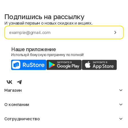
Подпишись на рассылку
И узнавай первым о новых скидках и акциях.
Имя
Фамилия
Наше приложение
Используй бонусную программу по полной!
E-mail
Пол
Мужской
Женский
Магазин
Согласие на получение чеков по электронной почте
Женское
О компании
Мужское
Аксессуары
О нас
Детское
Сотрудничество
Отзывы
Блог