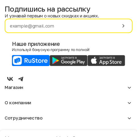
Подпишись на рассылку
И узнавай первым о новых скидках и акциях.
Имя
Фамилия
Наше приложение
Используй бонусную программу по полной!
E-mail
Пол
Мужской
Женский
Магазин
Согласие на получение чеков по электронной почте
Женское
О компании
Мужское
Аксессуары
О нас
Детское
Сотрудничество
Отзывы
Блог
Оптовикам
Вакансии
749,50 ₽
7,50 ₽
Помощь
1 499,00
Арендодателям
Москва
Магазины