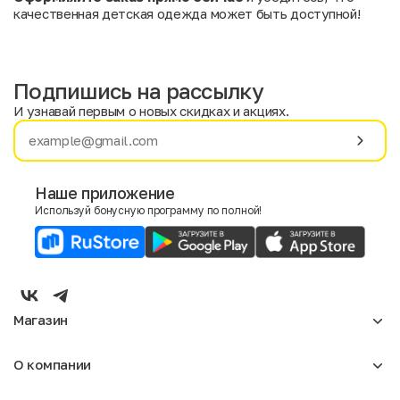
качественная детская одежда может быть доступной!
Подпишись на рассылку
И узнавай первым о новых скидках и акциях.
Имя
Фамилия
Наше приложение
Используй бонусную программу по полной!
E-mail
Пол
Мужской
Женский
Магазин
Согласие на получение чеков по электронной почте
Женское
О компании
Мужское
Аксессуары
О нас