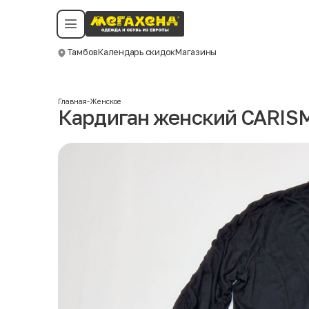
Условия пользования
Политика конфиденциальности
Смотреть все даты
©️ Мегахенд 2026. Все права защищены.
Тамбов
Календарь скидок
Магазины
Москва
Главная
-
Женское
Кардиган женский CARIS