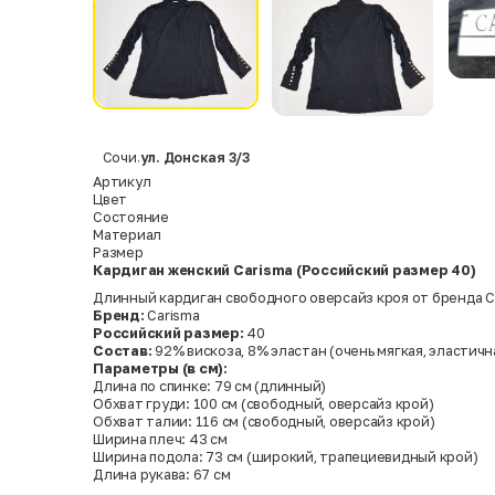
Сочи
ул. Донская 3/3
,
Артикул
Цвет
Состояние
Материал
Размер
Кардиган женский Carisma (Российский размер 40)
Длинный кардиган свободного оверсайз кроя от бренда Ca
Бренд:
Carisma
Российский размер:
40
Состав:
92% вискоза, 8% эластан (очень мягкая, эластич
Параметры (в см):
Длина по спинке: 79 см (длинный)
Обхват груди: 100 см (свободный, оверсайз крой)
Обхват талии: 116 см (свободный, оверсайз крой)
Ширина плеч: 43 см
Ширина подола: 73 см (широкий, трапециевидный крой)
Длина рукава: 67 см